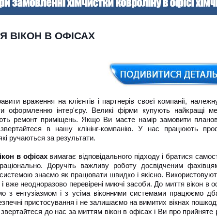
Я ВІКОН В ОФІСАХ
авити враження на клієнтів і партнерів своєї компанії, належ
ти оформленню інтер'єру. Великі фірми купують найкращі ме
ють ремонт приміщень. Якщо Ви маєте намір замовити планов
 звертайтеся в нашу клінінг-компанію. У нас працюють про
які ручаються за результати.
ікон в офісах
вимагає відповідального підходу і братися самост
раціонально. Доручіть важливу роботу досвідченим фахівця
 системою знаємо як працювати швидко і якісно. Використовуют
 і вже неодноразово перевірені миючі засоби. До миття вікон в 
мо з ентузіазмом і з усіма віконними системами працюємо дб
езпечні пристосування і не залишаємо на вимитих вікнах пошкодж
, звертайтеся до нас за миттям вікон в офісах і Ви про прийнят