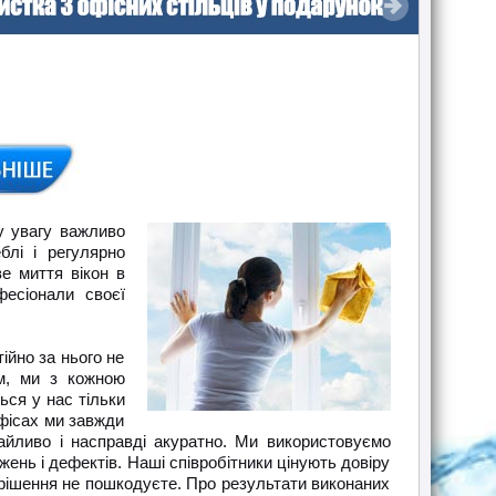
ну увагу важливо
блі і регулярно
е миття вікон в
фесіонали своєї
ійно за нього не
м, ми з кожною
ься у нас тільки
офісах ми завжди
айливо і насправді акуратно. Ми використовуємо
ень і дефектів. Наші співробітники цінують довіру
е рішення не пошкодуєте. Про результати виконаних