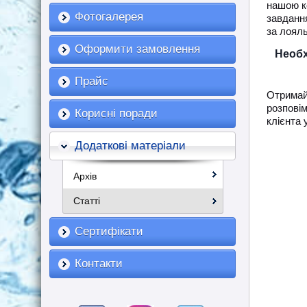
нашою к
Фотогалерея
завдання
за лоял
Оформити замовлення
Необх
Прайс
Отримай
розпові
Корисні поради
клієнта 
Додаткові матеріали
Архів
Статті
Сертифікати
Контакти