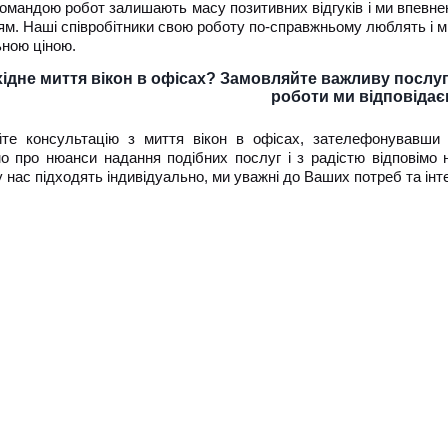
омандою робот залишають масу позитивних відгуків і ми впевне
м. Наші співробітники свою роботу по-справжньому люблять і ми
ьною ціною.
ідне миття вікон в офісах? Замовляйте важливу послугу
роботи ми відповідає
те консультацію з миття вікон в офісах, зателефонувавши
мо про нюанси надання подібних послуг і з радістю відповімо
у нас підходять індивідуально, ми уважні до Ваших потреб та інте