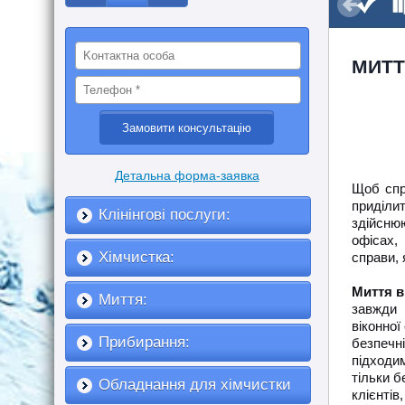
МИТТ
Детальна форма-заявка
Щоб спр
приділи
Клінінгові послуги:
здійсню
офісах,
Хімчистка:
справи, 
Миття в
Миття:
завжди 
віконної
Прибирання:
безпечні
підходи
тільки б
Обладнання для хімчистки
клієнтів