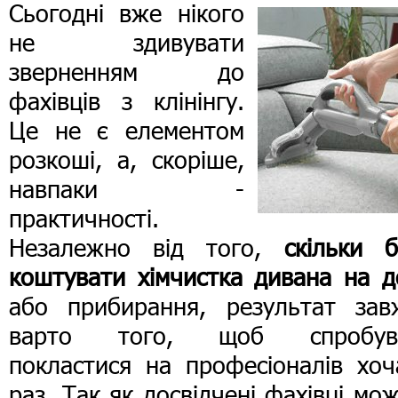
Сьогодні вже нікого
не здивувати
зверненням до
фахівців з клінінгу.
Це не є елементом
розкоші, а, скоріше,
навпаки -
практичності.
Незалежно від того,
скільки б
коштувати хімчистка дивана на д
або прибирання, результат зав
варто того, щоб спробув
покластися на професіоналів хоч
раз. Так як досвідчені фахівці мо