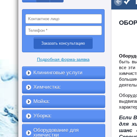
ОБОР
Оборуд
Подробная форма-заявка
быть вы
все эти
Клининговые услуги
химчис
больши
деятель
Химчистка:
Оборуд
Мойка:
выдвига
характер
Уборка:
Если В
для х
Оборудование для
шанс 
химчистки
Серви