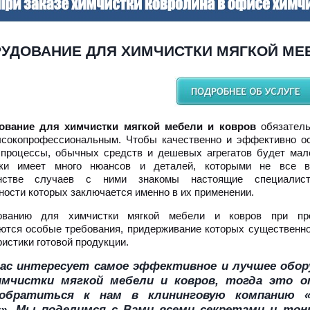
УДОВАНИЕ ДЛЯ ХИМЧИСТКИ МЯГКОЙ МЕ
ование для химчистки мягкой мебели и ковров
обязатель
сокопрофессиональным. Чтобы качественно и эффективно о
 процессы, обычных средств и дешевых агрегатов будет мал
тки имеет много нюансов и деталей, которыми не все в
нстве случаев с ними знакомы настоящие специалис
ности которых заключается именно в их применении.
ованию для химчистки мягкой мебели и ковров при про
ются особые требования, придерживание которых существенно
истики готовой продукции.
ас интересует самое эффективное и лучшее обор
имчистки мягкой мебели и ковров, тогда это 
обратиться к нам в клининговую компанию «
с». Мы поделимся с Вами всеми секретами и тон