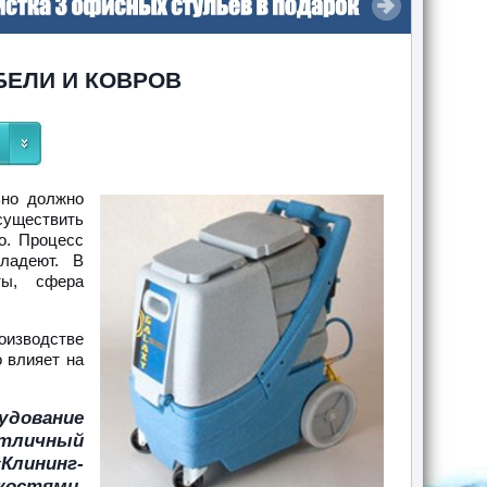
БЕЛИ И КОВРОВ
но должно
существить
о. Процесс
ладеют. В
ты, сфера
изводстве
 влияет на
удование
отличный
Клининг-
костями,