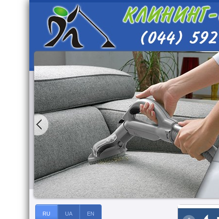
RU
UA
EN