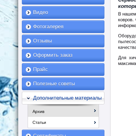
котор
Видео
В нашем
ковров.
информа
Фотогалерея
Оборудо
Отзывы
пылесос
качества
Оформить заказ
Для хич
максима
Прайс
Полезные советы
Дополнительные материалы
Архив
Статьи
Сертификаты